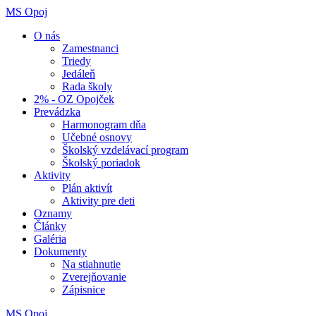
MS Opoj
O nás
Zamestnanci
Triedy
Jedáleň
Rada školy
2% - OZ Opojček
Prevádzka
Harmonogram dňa
Učebné osnovy
Školský vzdelávací program
Školský poriadok
Aktivity
Plán aktivít
Aktivity pre deti
Oznamy
Články
Galéria
Dokumenty
Na stiahnutie
Zverejňovanie
Zápisnice
MS Opoj